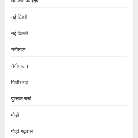
धर्म-कर्म ज्येातिष
नई टिहरी
नई दिल्ली
नैनीताल
नैनीताल।
पिथौरागढ़
पुस्तक चर्चा
पौड़ी
पौड़ी गढ़वाल