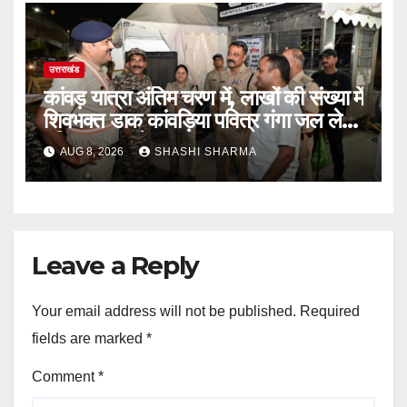
उत्तराखंड
कांवड़ यात्रा अंतिम चरण में, लाखों की संख्या में
शिवभक्त डाक कांवड़िया पवित्र गंगा जल लेने
हरिद्वार पहुंच रहे
AUG 8, 2026
SHASHI SHARMA
Leave a Reply
Your email address will not be published.
Required
fields are marked
*
Comment
*