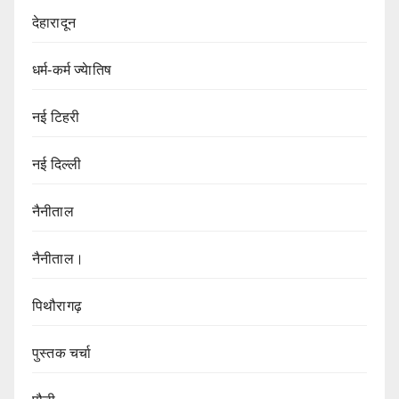
देहारादून
धर्म-कर्म ज्येातिष
नई टिहरी
नई दिल्ली
नैनीताल
नैनीताल।
पिथौरागढ़
पुस्तक चर्चा