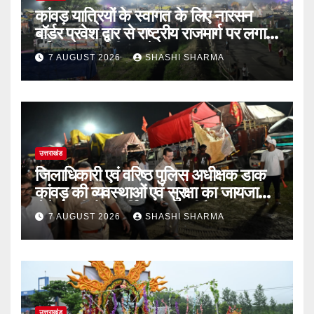
कांवड़ यात्रियों के स्वागत के लिए नारसन
बॉर्डर प्रवेश द्वार से राष्ट्रीय राजमार्ग पर लगाई
गई रंगीन एलईडी लाइटें
7 AUGUST 2026
SHASHI SHARMA
उत्तराखंड
जिलाधिकारी एवं वरिष्ठ पुलिस अधीक्षक डाक
कांवड़ की व्यवस्थाओं एवं सुरक्षा का जायजा
लेने बैरागी कैंप पार्किंग स्थल जीरो ग्राउंड पर
7 AUGUST 2026
SHASHI SHARMA
देर रात्रि पहुंचे
उत्तराखंड