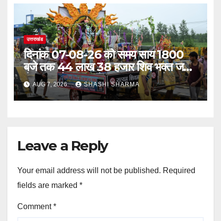
उत्तराखंड
दिनांक 07-08-26 को समय साय 1800
बजे तक 44 लाख 38 हजार शिव भक्त जल
लेकर अपने गंतव्य को प्रस्थान कर चुके
AUG 7, 2026
SHASHI SHARMA
Leave a Reply
Your email address will not be published.
Required
fields are marked
*
Comment
*