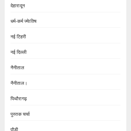
देहारादून
धर्म-कर्म ज्येातिष
नई टिहरी
नई दिल्ली
नैनीताल
नैनीताल।
पिथौरागढ़
पुस्तक चर्चा
पौड़ी