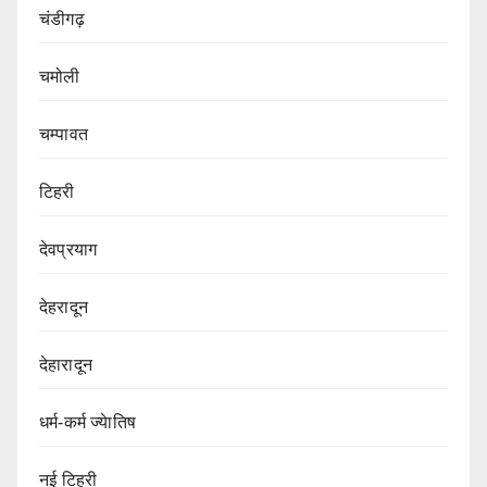
चंडीगढ़
चमोली
चम्पावत
टिहरी
देवप्रयाग
देहरादून
देहारादून
धर्म-कर्म ज्येातिष
नई टिहरी