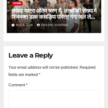
उत्तराखंड
कांवड़ यात्रा अंतिम चरण में, लाखों की संख्या में
शिवभक्त डाक कांवड़िया पवित्र गंगा जल लेने
हरिद्वार पहुंच रहे
AUG 8, 2026
SHASHI SHARMA
Leave a Reply
Your email address will not be published.
Required
fields are marked
*
Comment
*