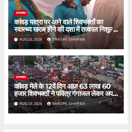
उत्तराखंड
कांवड़ यात्रा पर आने वाले शिवभक्तों का
स्वास्थ्य खराब होने की दशा में तत्काल निशुल्क
किया जा रहा है उपचार
AUG 10, 2026
SHASHI SHARMA
उत्तराखंड
कांवड़ मेले के 12वें दिन आज 63 लाख 60
हजार शिवभक्तों ने पवित्र गंगाजल लेकर अपने
गंतव्य की ओर हुए रवाना
AUG 10, 2026
SHASHI SHARMA