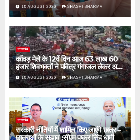
किया जा रहा है उपचार
10 AUGUST 2026
SHASHI SHARMA
उत्तराखंड
कांवड़ मेले के 12वें दिन आज 63 लाख 60
हजार शिवभक्तों ने पवित्र गंगाजल लेकर अपने
गंतव्य की ओर हुए रवाना
10 AUGUST 2026
SHASHI SHARMA
उत्तराखंड
सरकारी नीतियों में शामिल किए जाएंगे छात्र –
छात्राओं के सुझाव :सीएम पुष्कर सिंह धामी