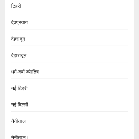
टिहरी
देवप्रयाग
देहरादून
देहारादून
धर्म-कर्म ज्येातिष
नई टिहरी
नई दिल्ली
नैनीताल
नैनीताल।