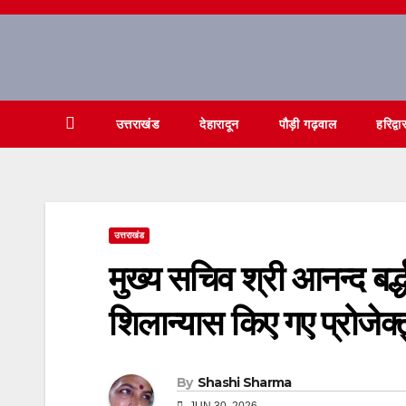
Skip
to
content
उत्तराखंड
देहारादून
पौड़ी गढ़वाल
हरिद्वा
उत्तराखंड
मुख्य सचिव श्री आनन्द बर्द्ध
शिलान्यास किए गए प्रोजेक्
By
Shashi Sharma