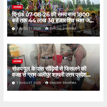
उत्तराखंड
दिनांक 07-08-26 को समय साय 1800
बजे तक 44 लाख 38 हजार शिव भक्त जल
लेकर अपने गंतव्य को प्रस्थान कर चुके
7 AUGUST 2026
SHASHI SHARMA
उत्तराखंड
संजय पुल के पास सीढ़ियों से फिसलने की
वजह से ग्राम अलीपुर शामली उत्तर प्रदेश
निवासी आर्यन कुमार के सर पर गहरी चोट आ
7 AUGUST 2026
SHASHI SHARMA
गई