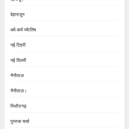
देहारादून
धर्म-कर्म ज्येातिष
नई टिहरी
नई दिल्ली
नैनीताल
नैनीताल।
पिथौरागढ़
पुस्तक चर्चा