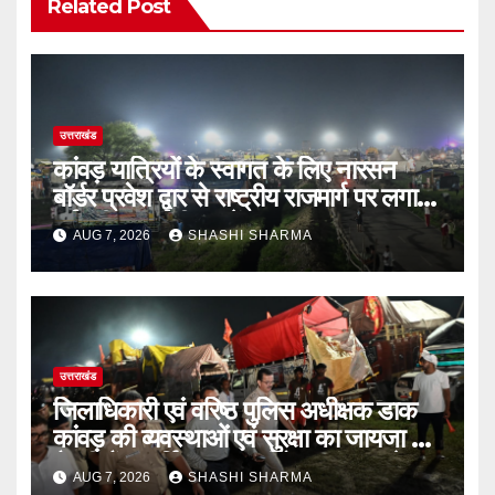
Related Post
उत्तराखंड
कांवड़ यात्रियों के स्वागत के लिए नारसन
बॉर्डर प्रवेश द्वार से राष्ट्रीय राजमार्ग पर लगाई
गई रंगीन एलईडी लाइटें
AUG 7, 2026
SHASHI SHARMA
उत्तराखंड
जिलाधिकारी एवं वरिष्ठ पुलिस अधीक्षक डाक
कांवड़ की व्यवस्थाओं एवं सुरक्षा का जायजा लेने
बैरागी कैंप पार्किंग स्थल जीरो ग्राउंड पर देर
AUG 7, 2026
SHASHI SHARMA
रात्रि पहुंचे