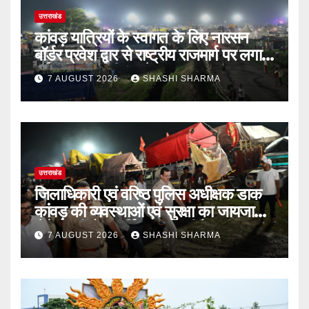
उत्तराखंड
कांवड़ यात्रियों के स्वागत के लिए नारसन
बॉर्डर प्रवेश द्वार से राष्ट्रीय राजमार्ग पर लगाई
गई रंगीन एलईडी लाइटें
7 AUGUST 2026
SHASHI SHARMA
उत्तराखंड
जिलाधिकारी एवं वरिष्ठ पुलिस अधीक्षक डाक
कांवड़ की व्यवस्थाओं एवं सुरक्षा का जायजा
लेने बैरागी कैंप पार्किंग स्थल जीरो ग्राउंड पर
7 AUGUST 2026
SHASHI SHARMA
देर रात्रि पहुंचे