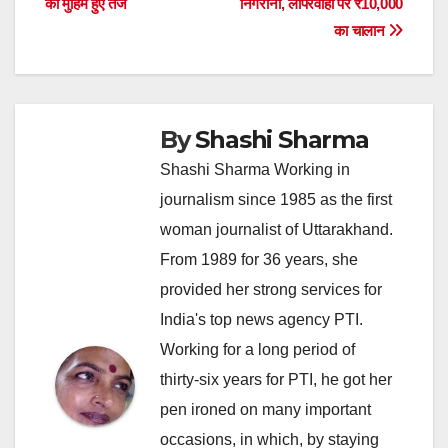
की मुहिम हुए तेज
निगरानी, लापरवाही पर ₹10,000
का चालान
By
Shashi Sharma
Shashi Sharma Working in
journalism since 1985 as the first
woman journalist of Uttarakhand.
From 1989 for 36 years, she
provided her strong services for
India's top news agency PTI.
Working for a long period of
thirty-six years for PTI, he got her
pen ironed on many important
occasions, in which, by staying