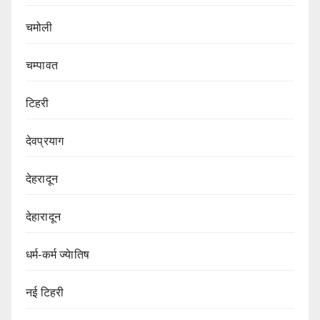
चमोली
चम्पावत
टिहरी
देवप्रयाग
देहरादून
देहारादून
धर्म-कर्म ज्येातिष
नई टिहरी