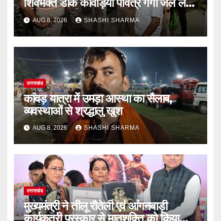
शिवभक्त डाक कांवड़िया पवित्र गंगा जल लेने
हरिद्वार पहुंच रहे
AUG 8, 2026
SHASHI SHARMA
उत्तराखंड
कांवड़ यात्रा में उमड़ा आस्था का सैलाब,
व्यवस्थाओं से श्रद्धालु खुश
AUG 8, 2026
SHASHI SHARMA
उत्तराखंड
मुख्यमंत्री ने तीलू रौतेली एवं आंगनबाड़ी
कार्यकत्री पुरस्कार से मातृशक्ति को किया