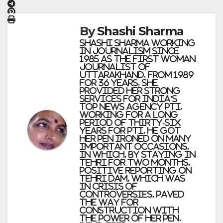
By
Shashi Sharma
Shashi Sharma Working
in journalism since
1985 as the first woman
journalist of
Uttarakhand. From 1989
for 36 years, she
provided her strong
services for India's
top news agency PTI.
Working for a long
period of thirty-six
years for PTI, he got
her pen ironed on many
important occasions,
in which, by staying in
Tehri for two months,
positive reporting on
Tehri Dam, which was
in crisis of
controversies, paved
the way for
construction with
the power of her pen.