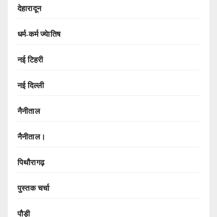
देहारादून
धर्म-कर्म ज्येातिष
नई टिहरी
नई दिल्ली
नैनीताल
नैनीताल।
पिथौरागढ़
पुस्तक चर्चा
पौड़ी