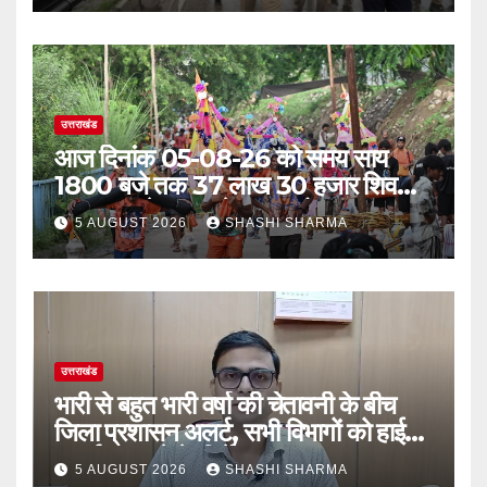
उत्तराखंड
आज दिनांक 05-08-26 को समय साय
1800 बजे तक 37 लाख 30 हजार शिव
भक्त जल लेकर अपने गंतव्य को प्रस्थान कर
5 AUGUST 2026
SHASHI SHARMA
चुके
उत्तराखंड
भारी से बहुत भारी वर्षा की चेतावनी के बीच
जिला प्रशासन अलर्ट, सभी विभागों को हाई
अलर्ट पर रहने के निर्देश
5 AUGUST 2026
SHASHI SHARMA