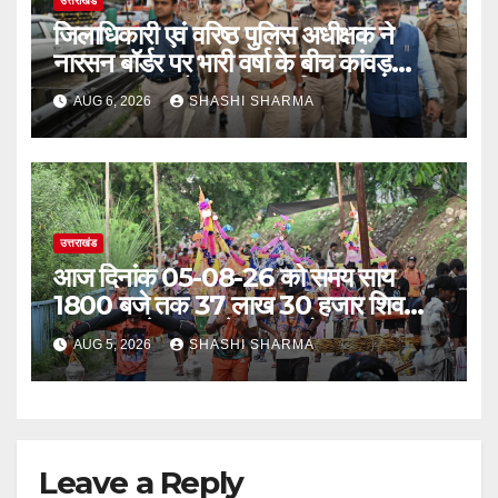
उत्तराखंड
जिलाधिकारी एवं वरिष्ठ पुलिस अधीक्षक ने
नारसन बॉर्डर पर भारी वर्षा के बीच कांवड़
यात्रा व्यवस्थाओं का जायजा लिया
AUG 6, 2026
SHASHI SHARMA
उत्तराखंड
आज दिनांक 05-08-26 को समय साय
1800 बजे तक 37 लाख 30 हजार शिव
भक्त जल लेकर अपने गंतव्य को प्रस्थान कर
AUG 5, 2026
SHASHI SHARMA
चुके
Leave a Reply