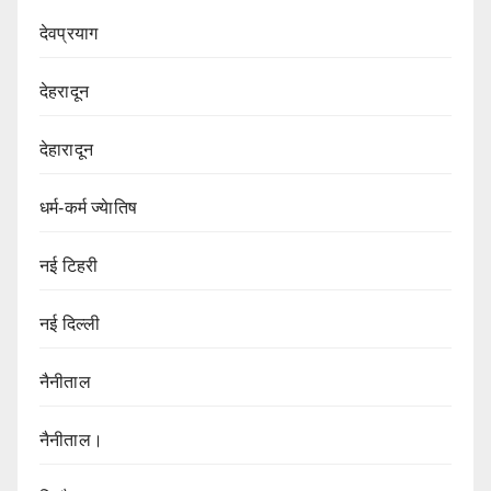
देवप्रयाग
देहरादून
देहारादून
धर्म-कर्म ज्येातिष
नई टिहरी
नई दिल्ली
नैनीताल
नैनीताल।