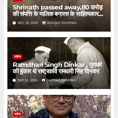
Shrinath passed away,80 करोड़
की संपत्ति के मालिक बनारस के साहित्यकार
का वृद्धाश्रम में निधन, लोगों ने किया अंतिम
DEC 29, 2024
SHASHI SHARMA
संस्कार, औलाद ने आना गंवारा नहीं किया।
साहित्य
Ramdhari Singh Dinkar , युगधर्म
की हुंकार थे राष्ट्रकवि रामधारी सिंह दिनकर
SEP 24, 2024
SHASHI SHARMA
साहित्य