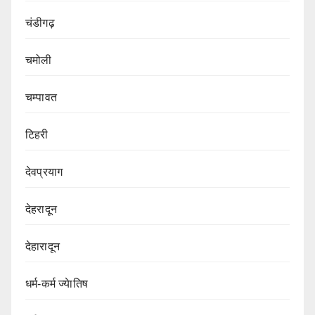
चंडीगढ़
चमोली
चम्पावत
टिहरी
देवप्रयाग
देहरादून
देहारादून
धर्म-कर्म ज्येातिष