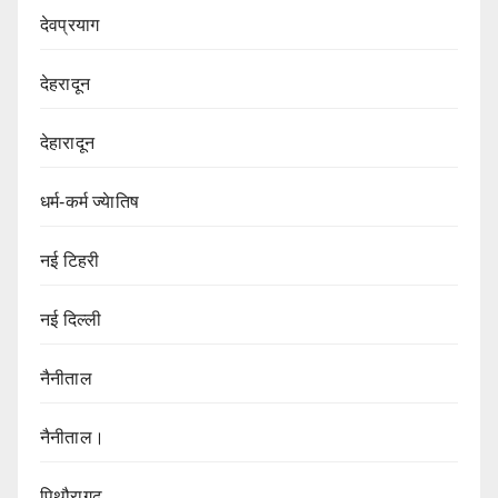
देवप्रयाग
देहरादून
देहारादून
धर्म-कर्म ज्येातिष
नई टिहरी
नई दिल्ली
नैनीताल
नैनीताल।
पिथौरागढ़