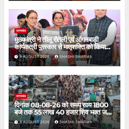
उत्तराखंड
मुख्यमंत्री ने तीलू रौतेली एवं आंगनबाड़ी
कार्यकत्री पुरस्कार से मातृशक्ति को किया
सम्मानित
8 AUGUST 2026
SHASHI SHARMA
उत्तराखंड
दिनांक 08-08-26 को समय साय 1800
बजे तक 55 लाख 40 हजार शिव भक्त जल
लेकर अपने गंतव्य को प्रस्थान कर चुके
8 AUGUST 2026
SHASHI SHARMA