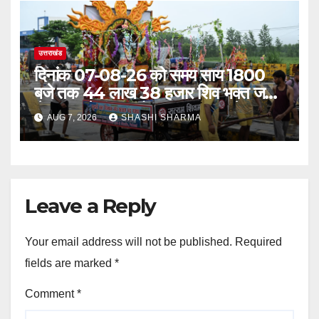
उत्तराखंड
दिनांक 07-08-26 को समय साय 1800
बजे तक 44 लाख 38 हजार शिव भक्त जल
लेकर अपने गंतव्य को प्रस्थान कर चुके
AUG 7, 2026
SHASHI SHARMA
Leave a Reply
Your email address will not be published.
Required
fields are marked
*
Comment
*