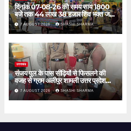
दिनांक 07-08-26 को समय साय 1800
बजे तक 44 लाख 38 हजार शिव भक्त जल
लेकर अपने गंतव्य को प्रस्थान कर चुके
7 AUGUST 2026
SHASHI SHARMA
उत्तराखंड
संजय पुल के पास सीढ़ियों से फिसलने की
वजह से ग्राम अलीपुर शामली उत्तर प्रदेश
निवासी आर्यन कुमार के सर पर गहरी चोट आ
7 AUGUST 2026
SHASHI SHARMA
गई