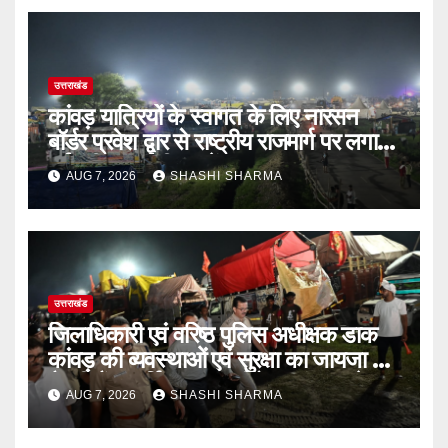
उत्तराखंड
कांवड़ यात्रियों के स्वागत के लिए नारसन
बॉर्डर प्रवेश द्वार से राष्ट्रीय राजमार्ग पर लगाई
गई रंगीन एलईडी लाइटें
AUG 7, 2026
SHASHI SHARMA
उत्तराखंड
जिलाधिकारी एवं वरिष्ठ पुलिस अधीक्षक डाक
कांवड़ की व्यवस्थाओं एवं सुरक्षा का जायजा लेने
बैरागी कैंप पार्किंग स्थल जीरो ग्राउंड पर देर
AUG 7, 2026
SHASHI SHARMA
रात्रि पहुंचे