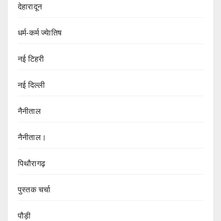
देहारादून
धर्म-कर्म ज्येातिष
नई टिहरी
नई दिल्ली
नैनीताल
नैनीताल।
पिथौरागढ़
पुस्तक चर्चा
पौड़ी