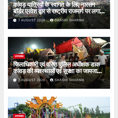
कांवड़ यात्रियों के स्वागत के लिए नारसन
बॉर्डर प्रवेश द्वार से राष्ट्रीय राजमार्ग पर लगाई
गई रंगीन एलईडी लाइटें
7 AUGUST 2026
SHASHI SHARMA
उत्तराखंड
जिलाधिकारी एवं वरिष्ठ पुलिस अधीक्षक डाक
कांवड़ की व्यवस्थाओं एवं सुरक्षा का जायजा
लेने बैरागी कैंप पार्किंग स्थल जीरो ग्राउंड पर
7 AUGUST 2026
SHASHI SHARMA
देर रात्रि पहुंचे
उत्तराखंड