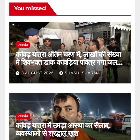
You missed
उत्तराखंड
कांवड़ यात्रा अंतिम चरण में, लाखों की संख्या
में शिवभक्त डाक कांवड़िया पवित्र गंगा जल
लेने हरिद्वार पहुंच रहे
8 AUGUST 2026
SHASHI SHARMA
उत्तराखंड
कांवड़ यात्रा में उमड़ा आस्था का सैलाब,
व्यवस्थाओं से श्रद्धालु खुश