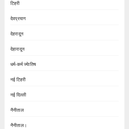
टिहरी
देवप्रयाग
देहरादून
देहारादून
धर्म-कर्म ज्येातिष
नई टिहरी
नई दिल्ली
नैनीताल
नैनीताल।