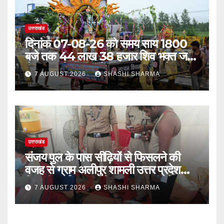
उत्तराखंड
दिनांक 07-08-26 को समय साय 1800
बजे तक 44 लाख 38 हजार शिव भक्त जल
लेकर अपने गंतव्य को प्रस्थान कर चुके
7 AUGUST 2026
SHASHI SHARMA
उत्तराखंड
संजय पुल के पास सीढ़ियों से फिसलने की
वजह से ग्राम अलीपुर शामली उत्तर प्रदेश
निवासी आर्यन कुमार के सर पर गहरी चोट आ
7 AUGUST 2026
SHASHI SHARMA
गई