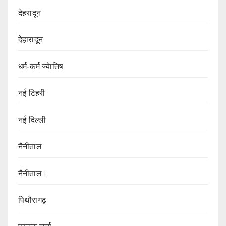
देहरादून
देहारादून
धर्म-कर्म ज्येातिष
नई टिहरी
नई दिल्ली
नैनीताल
नैनीताल।
पिथौरागढ़