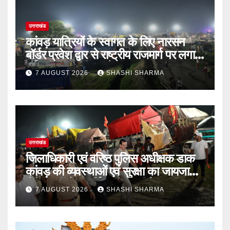
उत्तराखंड
कांवड़ यात्रियों के स्वागत के लिए नारसन
बॉर्डर प्रवेश द्वार से राष्ट्रीय राजमार्ग पर लगाई
गई रंगीन एलईडी लाइटें
7 AUGUST 2026
SHASHI SHARMA
उत्तराखंड
जिलाधिकारी एवं वरिष्ठ पुलिस अधीक्षक डाक
कांवड़ की व्यवस्थाओं एवं सुरक्षा का जायजा
लेने बैरागी कैंप पार्किंग स्थल जीरो ग्राउंड पर
7 AUGUST 2026
SHASHI SHARMA
देर रात्रि पहुंचे