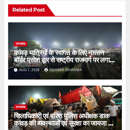
Related Post
उत्तराखंड
कांवड़ यात्रियों के स्वागत के लिए नारसन
बॉर्डर प्रवेश द्वार से राष्ट्रीय राजमार्ग पर लगाई
गई रंगीन एलईडी लाइटें
AUG 7, 2026
SHASHI SHARMA
उत्तराखंड
जिलाधिकारी एवं वरिष्ठ पुलिस अधीक्षक डाक
कांवड़ की व्यवस्थाओं एवं सुरक्षा का जायजा लेने