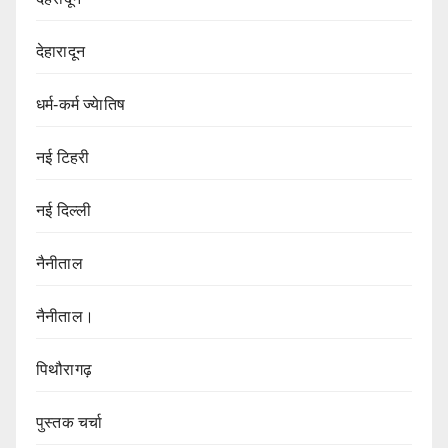
देहारादून
धर्म-कर्म ज्येातिष
नई टिहरी
नई दिल्ली
नैनीताल
नैनीताल।
पिथौरागढ़
पुस्तक चर्चा