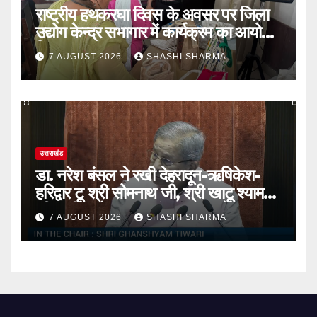
राष्ट्रीय हथकरघा दिवस के अवसर पर जिला
उद्योग केन्द्र सभागार में कार्यक्रम का आयोजन
किया
7 AUGUST 2026
SHASHI SHARMA
उत्तराखंड
डा. नरेश बंसल ने रखी देहरादून-ऋषिकेश-
हरिद्वार टू श्री सोमनाथ जी, श्री खाटू श्याम
जी, श्री अयोध्याधाम एवं राजस्थान के अन्य
7 AUGUST 2026
SHASHI SHARMA
शहरो तक स्पेशल ट्रेन व सामान्य ट्रेन चलाने
कि मांग