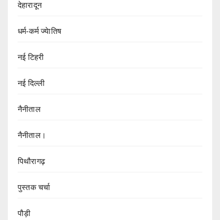
देहारादून
धर्म-कर्म ज्येातिष
नई टिहरी
नई दिल्ली
नैनीताल
नैनीताल।
पिथौरागढ़
पुस्तक चर्चा
पौड़ी