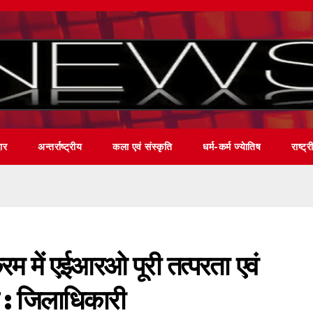
वार
अन्तर्राष्ट्रीय
कला एवं संस्कृति
धर्म-कर्म ज्येातिष
राष्ट्र
्रम में एईआरओ पूरी तत्परता एवं
्य : जिलाधिकारी