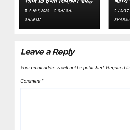
लाख 15 हजार शिवभक्त पवित्र
बारिश 
गंगाजल लेकर अपने गंतव्य की
एसएसपी 
AUG 7, 2026
SHASHI
AUG 7,
ओर हुए रवाना
भ्रमण, 
SHARMA
लिया 
SHARM
Leave a Reply
Your email address will not be published.
Required fi
Comment
*