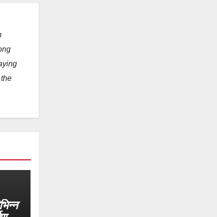
m
long
taying
 the
भिन्न