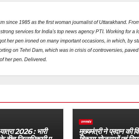
m since 1985 as the first woman journalist of Uttarakhand. Fro
strong services for India's top news agency PTI. Working for a 
he got her pen ironed on many important occasions, in which, by s
porting on Tehri Dam, which was in crisis of controversies, paved
of her pen. Delivered.
उत्तराखंड
 यात्रा 2026 : भारी
मुख्यमंत्री ने प्रदान की वि