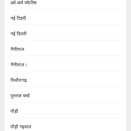
धर्म-कर्म ज्येातिष
नई टिहरी
नई दिल्ली
नैनीताल
नैनीताल।
पिथौरागढ़
पुस्तक चर्चा
पौड़ी
पौड़ी गढ़वाल