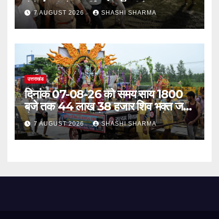
लेने बैरागी कैंप पार्किंग स्थल जीरो ग्राउंड पर
7 AUGUST 2026
SHASHI SHARMA
देर रात्रि पहुंचे
उत्तराखंड
दिनांक 07-08-26 को समय साय 1800
बजे तक 44 लाख 38 हजार शिव भक्त जल
लेकर अपने गंतव्य को प्रस्थान कर चुके
7 AUGUST 2026
SHASHI SHARMA