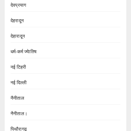
देवप्रयाग
देहरादून
देहारादून
धर्म-कर्म ज्येातिष
नई टिहरी
नई दिल्ली
नैनीताल
नैनीताल।
पिथौरागढ़