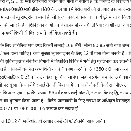
ारी ने, SiS के भर्ती अधिकारी विजय पाल मौर्या ने बताया है कि जनपद के विद्यालय
कम्पनी,एस0आई0एस0 इंडिया लि0 के तत्वाधान में बेरोजगारों को रोजगार उपलब्ध कराने
 बहुराष्ट्रीय कम्पनी है, जो सुरक्षा प्रदान करने का कार्य पूरे भारत व विदेशो
ुक्ति की जा रही है। शिविर का आयोजन विद्यालय परिसर में तिथिवार आयोजित शिविर क
्यर्थी किसी भी विद्यालय में भर्ती देख सकते हैं।
द के लिए शारीरिक माप दण्ड जिसमें लम्बाई 168 सेंमी, सीना 80-85 सेंमी तथा उम्र
/ फेल होना चाहिए। जहा सुरक्षा सुपरवाइजर के लिए 12 वीं पास होना जरूरी है। 
सुविधानुसार संबंधित विभागों में निर्धारित शिविर में भर्ती हेतु प्रतिभाग कर सकते ह
क्त है। जिसमें चयनित अभ्यर्थियो का पंजीकरण करने के लिए 350 रू0 जमा करना 
एस0आई0एस0 ट्रेनिंग सेंटर देहरादून भेजा जायेगा, जहाँ प्रत्येक चयनित उम्मीदवारो
लो पर सुरक्षा के कार्य में स्थाई तैनाती दिया जायेगा। जहाँ नौकरी के दौरान पीएफ,
ं प्रदान किया जाएगा। इसके अलावा 65 वर्ष तक स्थाई नौकरी, सलाना वेतनवृद्धि, समय
तन का भुगतान किया जाता है। विशेष जानकारी के लिए संस्था के अधिकृत वेबसाइट
03771 या 7905086105 सम्पर्क कर सकते हैं
 कागजात 10,12 वी मार्कशीट एवं आधार कार्ड की फोटोकॉपी साथ लाये।