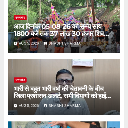
उत्तराखंड
आज दिनांक 05-08-26 को समय साय
1800 बजे तक 37 लाख 30 हजार शिव
भक्त जल लेकर अपने गंतव्य को प्रस्थान कर
AUG 5, 2026
SHASHI SHARMA
चुके
उत्तराखंड
भारी से बहुत भारी वर्षा की चेतावनी के बीच
जिला प्रशासन अलर्ट, सभी विभागों को हाई
अलर्ट पर रहने के निर्देश
AUG 5, 2026
SHASHI SHARMA