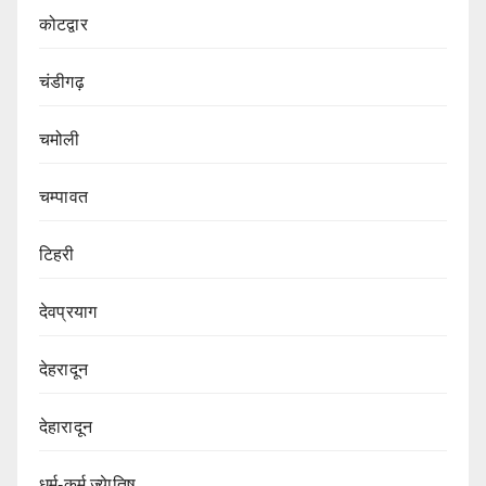
कोटद्वार
चंडीगढ़
चमोली
चम्पावत
टिहरी
देवप्रयाग
देहरादून
देहारादून
धर्म-कर्म ज्येातिष