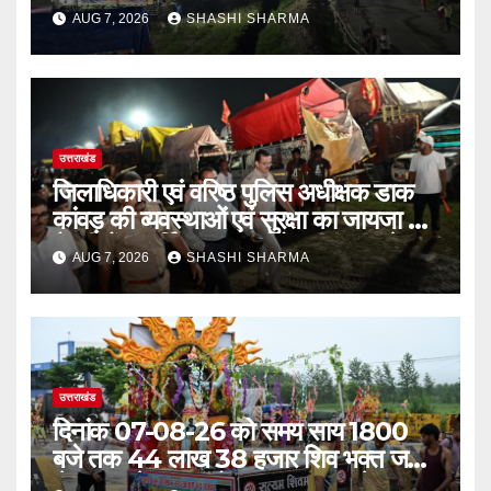
गई रंगीन एलईडी लाइटें
AUG 7, 2026
SHASHI SHARMA
उत्तराखंड
जिलाधिकारी एवं वरिष्ठ पुलिस अधीक्षक डाक
कांवड़ की व्यवस्थाओं एवं सुरक्षा का जायजा लेने
बैरागी कैंप पार्किंग स्थल जीरो ग्राउंड पर देर
AUG 7, 2026
SHASHI SHARMA
रात्रि पहुंचे
उत्तराखंड
दिनांक 07-08-26 को समय साय 1800
बजे तक 44 लाख 38 हजार शिव भक्त जल
लेकर अपने गंतव्य को प्रस्थान कर चुके