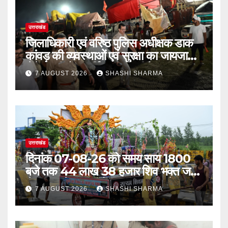
उत्तराखंड
जिलाधिकारी एवं वरिष्ठ पुलिस अधीक्षक डाक
कांवड़ की व्यवस्थाओं एवं सुरक्षा का जायजा
लेने बैरागी कैंप पार्किंग स्थल जीरो ग्राउंड पर
7 AUGUST 2026
SHASHI SHARMA
देर रात्रि पहुंचे
उत्तराखंड
दिनांक 07-08-26 को समय साय 1800
बजे तक 44 लाख 38 हजार शिव भक्त जल
लेकर अपने गंतव्य को प्रस्थान कर चुके
7 AUGUST 2026
SHASHI SHARMA