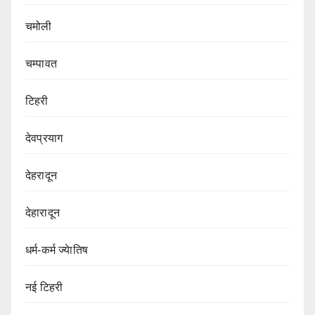
चमोली
चम्पावत
टिहरी
देवप्रयाग
देहरादून
देहारादून
धर्म-कर्म ज्येातिष
नई टिहरी