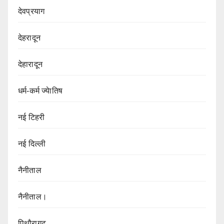
देवप्रयाग
देहरादून
देहारादून
धर्म-कर्म ज्येातिष
नई टिहरी
नई दिल्ली
नैनीताल
नैनीताल।
पिथौरागढ़