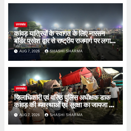
उत्तराखंड
कांवड़ यात्रियों के स्वागत के लिए नारसन
बॉर्डर प्रवेश द्वार से राष्ट्रीय राजमार्ग पर लगाई
गई रंगीन एलईडी लाइटें
AUG 7, 2026
SHASHI SHARMA
उत्तराखंड
जिलाधिकारी एवं वरिष्ठ पुलिस अधीक्षक डाक
कांवड़ की व्यवस्थाओं एवं सुरक्षा का जायजा लेने
बैरागी कैंप पार्किंग स्थल जीरो ग्राउंड पर देर
AUG 7, 2026
SHASHI SHARMA
रात्रि पहुंचे