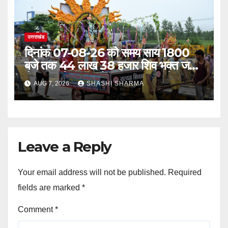
उत्तराखंड
दिनांक 07-08-26 को समय साय 1800
बजे तक 44 लाख 38 हजार शिव भक्त जल
लेकर अपने गंतव्य को प्रस्थान कर चुके
AUG 7, 2026
SHASHI SHARMA
Leave a Reply
Your email address will not be published.
Required
fields are marked
*
Comment
*