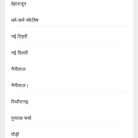
देहारादून
धर्म-कर्म ज्येातिष
नई टिहरी
नई दिल्ली
नैनीताल
नैनीताल।
पिथौरागढ़
पुस्तक चर्चा
पौड़ी