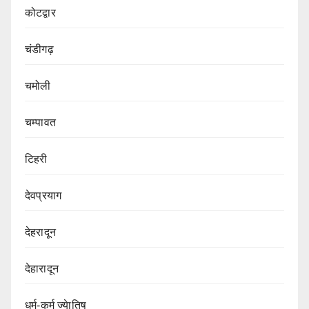
कोटद्वार
चंडीगढ़
चमोली
चम्पावत
टिहरी
देवप्रयाग
देहरादून
देहारादून
धर्म-कर्म ज्येातिष