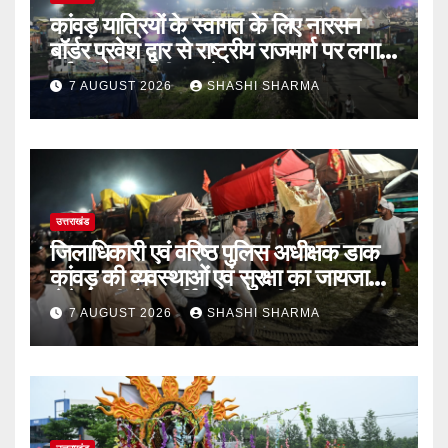
कांवड़ यात्रियों के स्वागत के लिए नारसन
बॉर्डर प्रवेश द्वार से राष्ट्रीय राजमार्ग पर लगाई
गई रंगीन एलईडी लाइटें
7 AUGUST 2026
SHASHI SHARMA
उत्तराखंड
जिलाधिकारी एवं वरिष्ठ पुलिस अधीक्षक डाक
कांवड़ की व्यवस्थाओं एवं सुरक्षा का जायजा
लेने बैरागी कैंप पार्किंग स्थल जीरो ग्राउंड पर
7 AUGUST 2026
SHASHI SHARMA
देर रात्रि पहुंचे