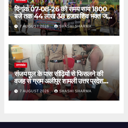
उत्तराखंड
दिनांक 07-08-26 को समय साय 1800
बजे तक 44 लाख 38 हजार शिव भक्त जल
लेकर अपने गंतव्य को प्रस्थान कर चुके
7 AUGUST 2026
SHASHI SHARMA
उत्तराखंड
संजय पुल के पास सीढ़ियों से फिसलने की
वजह से ग्राम अलीपुर शामली उत्तर प्रदेश
निवासी आर्यन कुमार के सर पर गहरी चोट आ
7 AUGUST 2026
SHASHI SHARMA
गई