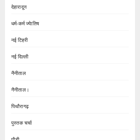
देहारादून
धर्म-कर्म ज्येातिष
नई टिहरी
नई दिल्ली
नैनीताल
नैनीताल।
पिथौरागढ़
पुस्तक चर्चा
पौड़ी