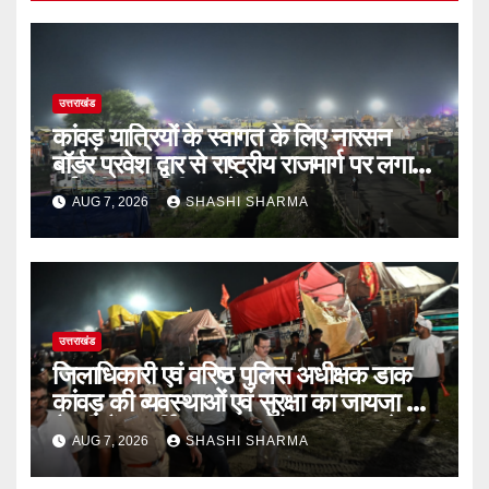
उत्तराखंड
कांवड़ यात्रियों के स्वागत के लिए नारसन
बॉर्डर प्रवेश द्वार से राष्ट्रीय राजमार्ग पर लगाई
गई रंगीन एलईडी लाइटें
AUG 7, 2026
SHASHI SHARMA
उत्तराखंड
जिलाधिकारी एवं वरिष्ठ पुलिस अधीक्षक डाक
कांवड़ की व्यवस्थाओं एवं सुरक्षा का जायजा लेने
बैरागी कैंप पार्किंग स्थल जीरो ग्राउंड पर देर
AUG 7, 2026
SHASHI SHARMA
रात्रि पहुंचे