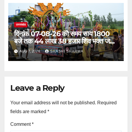
उत्तराखंड
दिनांक 07-08-26 को समय साय 1800
बजे तक 44 लाख 38 हजार शिव भक्त जल
लेकर अपने गंतव्य को प्रस्थान कर चुके
AUG 7, 2026
SHASHI SHARMA
Leave a Reply
Your email address will not be published.
Required
fields are marked
*
Comment
*