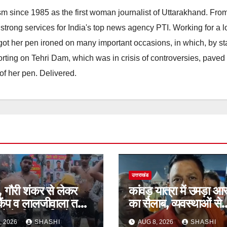
m since 1985 as the first woman journalist of Uttarakhand. Fro
strong services for India's top news agency PTI. Working for a 
he got her pen ironed on many important occasions, in which, by s
porting on Tehri Dam, which was in crisis of controversies, paved
of her pen. Delivered.
उत्तराखंड
प, गौरी शंकर से लेकर
कांवड़ यात्रा में उमड़ा आस
 कैंप व लालजीवाला तक
का सैलाब, व्यवस्थाओं से
यों के लिए पर्याप्त पेयजल
श्रद्धालु खुश
, 2026
SHASHI
AUG 8, 2026
SHASHI