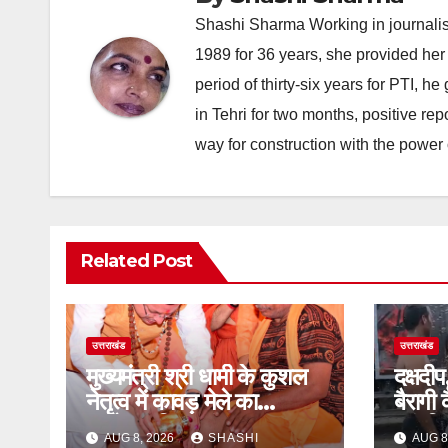
Shashi Sharma Working in journalis
1989 for 36 years, she provided her 
period of thirty-six years for PTI, 
in Tehri for two months, positive re
way for construction with the power 
Related Post
उत्तराखंड
उत्तराखंड
मुख्यमंत्री श्री धामी के कुशल
दक्षदी
नेतृत्व में कावड़ मेले का
बैरागी
आयोजन दिव्य एवं भव्य:राज्य
कांवड़ि
AUG 8, 2026
SHASHI
AUG 8