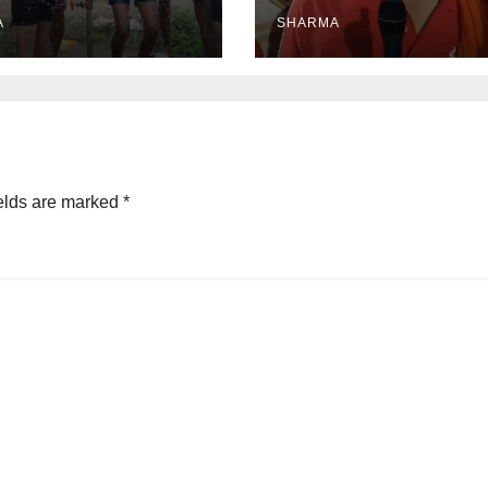
ा
A
SHARMA
elds are marked
*