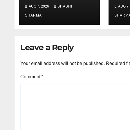
पवित्र गंगाजल लेकर अपने
एसएसपी 
AUG 7, 2026
SHASHI
AUG 7,
गंतव्य की ओर हुए रवाना
भ्रमण, 
SHARMA
लिया 
SHARM
Leave a Reply
Your email address will not be published.
Required fi
Comment
*