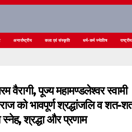
र
अन्तर्राष्ट्रीय
कला एवं संस्कृति
धर्म-कर्म ज्येातिष
राष्ट्रीय
म वैरागी, पूज्य महामण्डलेश्वर स्वामी
राज को भावपूर्ण श्रद्धांजलि व शत-श
नेह, श्रद्धा और प्रणाम