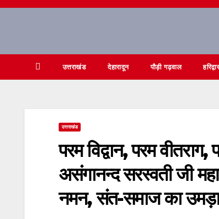
Skip
to
content
उत्तराखंड
देहारादून
पौड़ी गढ़वाल
हरिद्वा
उत्तराखंड
परम विद्वान, परम वीतराग, पर
असंगानन्द सरस्वती जी महा
नमन, संत-समाज का उमड़ा स्