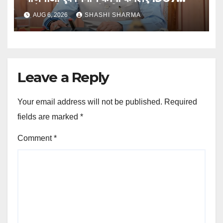
करोड़ की वित्तीय स्वीकृति
AUG 6, 2026
SHASHI SHARMA
Leave a Reply
Your email address will not be published.
Required
fields are marked
*
Comment
*