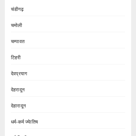
चंडीगढ़
चमोली
चम्पावत
टिहरी
देवप्रयाग
देहरादून
देहारादून
धर्म-कर्म ज्येातिष