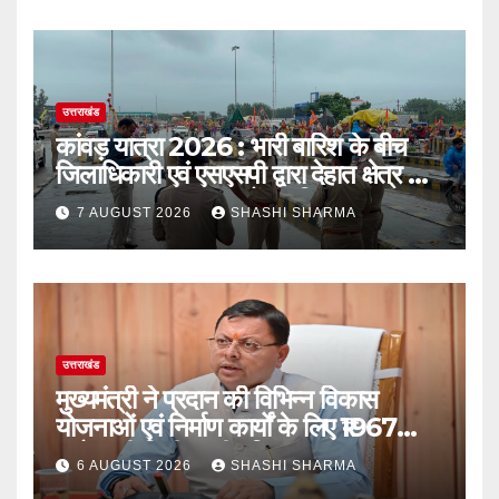
उत्तराखंड
कांवड़ यात्रा 2026 : भारी बारिश के बीच
जिलाधिकारी एवं एसएसपी द्वारा देहात क्षेत्र का
भ्रमण, सुरक्षा व्यवस्थाओं का लिया जायजा
7 AUGUST 2026
SHASHI SHARMA
उत्तराखंड
मुख्यमंत्री ने प्रदान की विभिन्न विकास
योजनाओं एवं निर्माण कार्यों के लिए ₹1967
करोड़ की वित्तीय स्वीकृति
6 AUGUST 2026
SHASHI SHARMA