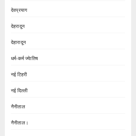
देवप्रयाग
देहरादून
देहारादून
धर्म-कर्म ज्येातिष
नई टिहरी
नई दिल्ली
नैनीताल
नैनीताल।