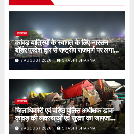
उत्तराखंड
कांवड़ यात्रियों के स्वागत के लिए नारसन
बॉर्डर प्रवेश द्वार से राष्ट्रीय राजमार्ग पर लगाई
गई रंगीन एलईडी लाइटें
7 AUGUST 2026
SHASHI SHARMA
उत्तराखंड
जिलाधिकारी एवं वरिष्ठ पुलिस अधीक्षक डाक
कांवड़ की व्यवस्थाओं एवं सुरक्षा का जायजा
लेने बैरागी कैंप पार्किंग स्थल जीरो ग्राउंड पर
7 AUGUST 2026
SHASHI SHARMA
देर रात्रि पहुंचे