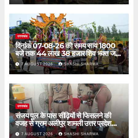
उत्तराखंड
दिनांक 07-08-26 को समय साय 1800
बजे तक 44 लाख 38 हजार शिव भक्त जल
लेकर अपने गंतव्य को प्रस्थान कर चुके
7 AUGUST 2026
SHASHI SHARMA
उत्तराखंड
संजय पुल के पास सीढ़ियों से फिसलने की
वजह से ग्राम अलीपुर शामली उत्तर प्रदेश
निवासी आर्यन कुमार के सर पर गहरी चोट आ
7 AUGUST 2026
SHASHI SHARMA