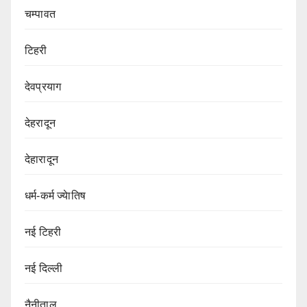
चम्पावत
टिहरी
देवप्रयाग
देहरादून
देहारादून
धर्म-कर्म ज्येातिष
नई टिहरी
नई दिल्ली
नैनीताल