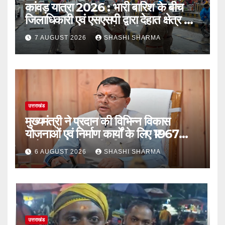
कांवड़ यात्रा 2026 : भारी बारिश के बीच
जिलाधिकारी एवं एसएसपी द्वारा देहात क्षेत्र का
भ्रमण, सुरक्षा व्यवस्थाओं का लिया जायजा
7 AUGUST 2026
SHASHI SHARMA
उत्तराखंड
मुख्यमंत्री ने प्रदान की विभिन्न विकास
योजनाओं एवं निर्माण कार्यों के लिए ₹1967
करोड़ की वित्तीय स्वीकृति
6 AUGUST 2026
SHASHI SHARMA
उत्तराखंड