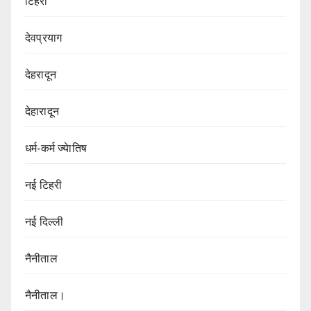
टिहरी
देवप्रयाग
देहरादून
देहारादून
धर्म-कर्म ज्येातिष
नई टिहरी
नई दिल्ली
नैनीताल
नैनीताल।