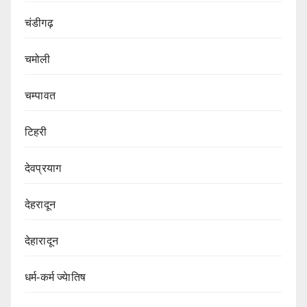
चंडीगढ़
चमोली
चम्पावत
टिहरी
देवप्रयाग
देहरादून
देहारादून
धर्म-कर्म ज्येातिष