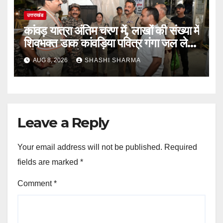
उत्तराखंड
कांवड़ यात्रा अंतिम चरण में, लाखों की संख्या में
शिवभक्त डाक कांवड़िया पवित्र गंगा जल लेने
हरिद्वार पहुंच रहे
AUG 8, 2026
SHASHI SHARMA
Leave a Reply
Your email address will not be published.
Required
fields are marked
*
Comment
*