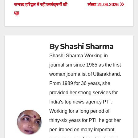
जनपद हरिद्वार में रही कार्यक्रमों की
संख्या 21.06.2026
navigation
धूम
By
Shashi Sharma
Shashi Sharma Working in
journalism since 1985 as the first
woman journalist of Uttarakhand.
From 1989 for 36 years, she
provided her strong services for
India's top news agency PTI.
Working for a long period of
thirty-six years for PTI, he got her
pen ironed on many important