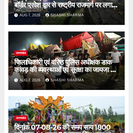
बॉर्डर प्रवेश द्वार से राष्ट्रीय राजमार्ग पर लगाई
गई रंगीन एलईडी लाइटें
AUG 7, 2026
SHASHI SHARMA
उत्तराखंड
जिलाधिकारी एवं वरिष्ठ पुलिस अधीक्षक डाक
कांवड़ की व्यवस्थाओं एवं सुरक्षा का जायजा लेने
बैरागी कैंप पार्किंग स्थल जीरो ग्राउंड पर देर
AUG 7, 2026
SHASHI SHARMA
रात्रि पहुंचे
उत्तराखंड
दिनांक 07-08-26 को समय साय 1800