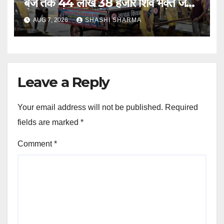
बजे तक 44 लाख 38 हजार शिव भक्त जल
लेकर अपने गंतव्य को प्रस्थान कर चुके
AUG 7, 2026
SHASHI SHARMA
Leave a Reply
Your email address will not be published.
Required
fields are marked
*
Comment
*