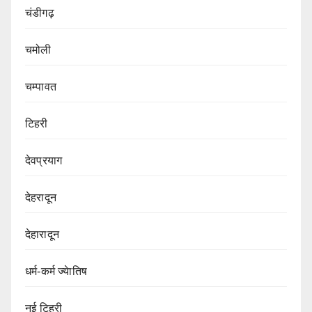
चंडीगढ़
चमोली
चम्पावत
टिहरी
देवप्रयाग
देहरादून
देहारादून
धर्म-कर्म ज्येातिष
नई टिहरी