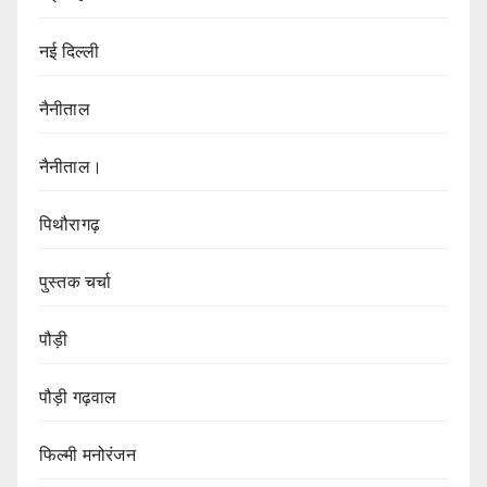
नई दिल्ली
नैनीताल
नैनीताल।
पिथौरागढ़
पुस्तक चर्चा
पौड़ी
पौड़ी गढ़वाल
फिल्मी मनोरंजन