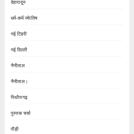
देहारादून
धर्म-कर्म ज्येातिष
नई टिहरी
नई दिल्ली
नैनीताल
नैनीताल।
पिथौरागढ़
पुस्तक चर्चा
पौड़ी