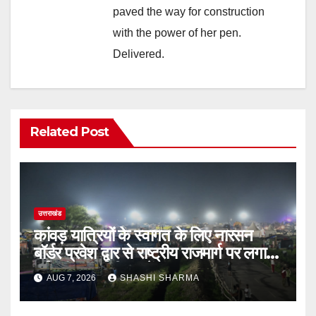
paved the way for construction
with the power of her pen.
Delivered.
Related Post
उत्तराखंड
कांवड़ यात्रियों के स्वागत के लिए नारसन
बॉर्डर प्रवेश द्वार से राष्ट्रीय राजमार्ग पर लगाई
गई रंगीन एलईडी लाइटें
AUG 7, 2026
SHASHI SHARMA