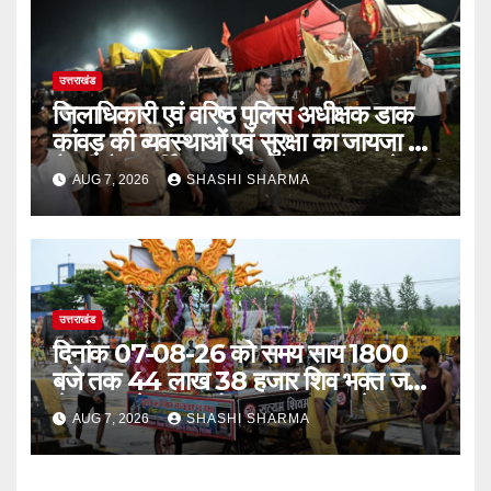
उत्तराखंड
जिलाधिकारी एवं वरिष्ठ पुलिस अधीक्षक डाक
कांवड़ की व्यवस्थाओं एवं सुरक्षा का जायजा लेने
बैरागी कैंप पार्किंग स्थल जीरो ग्राउंड पर देर
AUG 7, 2026
SHASHI SHARMA
रात्रि पहुंचे
उत्तराखंड
दिनांक 07-08-26 को समय साय 1800
बजे तक 44 लाख 38 हजार शिव भक्त जल
लेकर अपने गंतव्य को प्रस्थान कर चुके
AUG 7, 2026
SHASHI SHARMA