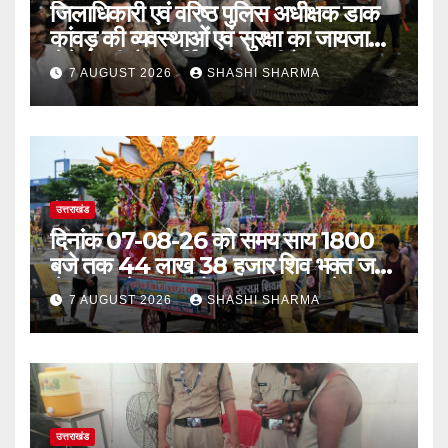
जिलाधिकारी एवं वरिष्ठ पुलिस अधीक्षक डाक
कांवड़ की व्यवस्थाओं एवं सुरक्षा का जायजा
लेने बैरागी कैंप पार्किंग स्थल जीरो ग्राउंड पर
7 AUGUST 2026
SHASHI SHARMA
देर रात्रि पहुंचे
उत्तराखंड
दिनांक 07-08-26 को समय साय 1800
बजे तक 44 लाख 38 हजार शिव भक्त जल
लेकर अपने गंतव्य को प्रस्थान कर चुके
7 AUGUST 2026
SHASHI SHARMA
उत्तराखंड