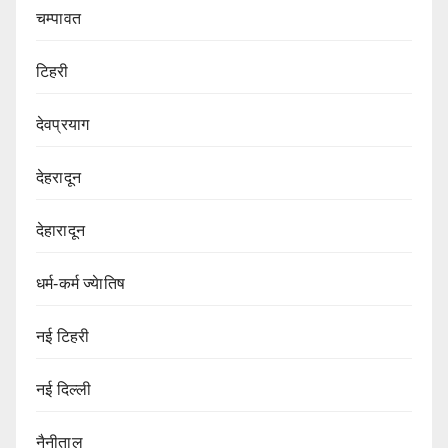
चम्पावत
टिहरी
देवप्रयाग
देहरादून
देहारादून
धर्म-कर्म ज्येातिष
नई टिहरी
नई दिल्ली
नैनीताल