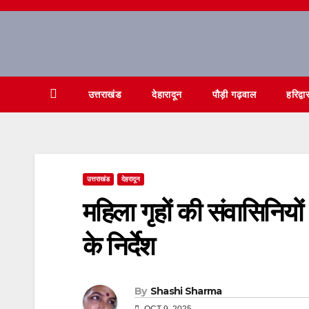
Skip
to
content
उत्तराखंड
देहारादून
पौड़ी गढ़वाल
हरिद्वा
उत्तराखंड
देहरादून
महिला गृहों की संवासिनियो
के निर्देश
By
Shashi Sharma