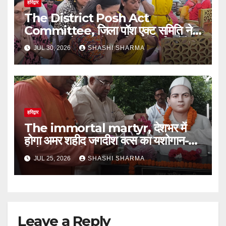
हरिद्वार
The District Posh Act
Committee, जिला पॉश एक्ट समिति ने
गंगा पूजन और आरती कर निष्पक्ष निर्णय लेने
JUL 30, 2026
SHASHI SHARMA
का मां गंगा से आशीर्वाद लिया।
हरिद्वार
The immortal martyr, देशभर में
होगा अमर शहीद जगदीश वत्स का यशोगान-
जितेन्द्र रघुवंशी
JUL 25, 2026
SHASHI SHARMA
Leave a Reply