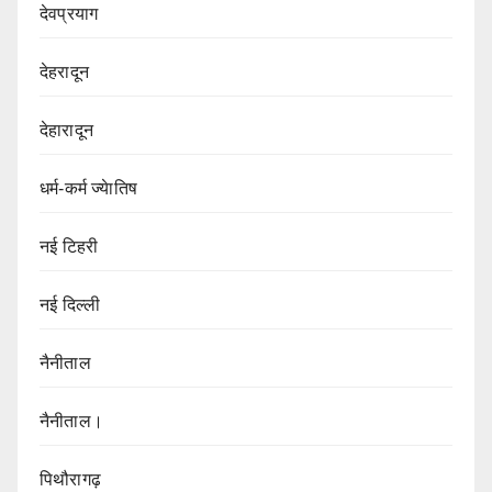
देवप्रयाग
देहरादून
देहारादून
धर्म-कर्म ज्येातिष
नई टिहरी
नई दिल्ली
नैनीताल
नैनीताल।
पिथौरागढ़