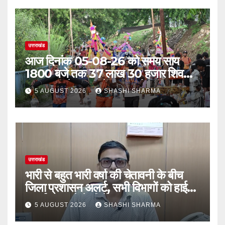
उत्तराखंड
आज दिनांक 05-08-26 को समय साय
1800 बजे तक 37 लाख 30 हजार शिव
भक्त जल लेकर अपने गंतव्य को प्रस्थान कर
5 AUGUST 2026
SHASHI SHARMA
चुके
उत्तराखंड
भारी से बहुत भारी वर्षा की चेतावनी के बीच
जिला प्रशासन अलर्ट, सभी विभागों को हाई
अलर्ट पर रहने के निर्देश
5 AUGUST 2026
SHASHI SHARMA