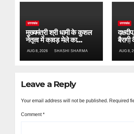
उत्तराखंड
उत्तराखंड
मुख्यमंत्री श्री धामी के कुशल
दक्षदी
नेतृत्व में कावड़ मेले का
बैरागी
आयोजन दिव्य एवं भव्य:राज्य
कांवड़ि
AUG 8, 2026
SHASHI SHARMA
AUG 8, 
मंत्री
व्यवस्थ
Leave a Reply
Your email address will not be published.
Required fi
Comment
*