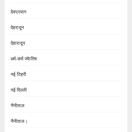
देवप्रयाग
देहरादून
देहारादून
धर्म-कर्म ज्येातिष
नई टिहरी
नई दिल्ली
नैनीताल
नैनीताल।