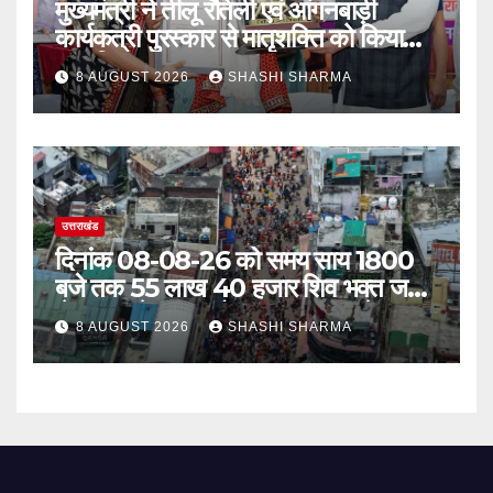
मुख्यमंत्री ने तीलू रौतेली एवं आंगनबाड़ी
कार्यकत्री पुरस्कार से मातृशक्ति को किया
सम्मानित
8 AUGUST 2026
SHASHI SHARMA
उत्तराखंड
दिनांक 08-08-26 को समय साय 1800
बजे तक 55 लाख 40 हजार शिव भक्त जल
लेकर अपने गंतव्य को प्रस्थान कर चुके
8 AUGUST 2026
SHASHI SHARMA