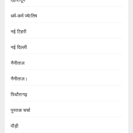
देहारादून
धर्म-कर्म ज्येातिष
नई टिहरी
नई दिल्ली
नैनीताल
नैनीताल।
पिथौरागढ़
पुस्तक चर्चा
पौड़ी