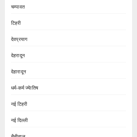
चम्पावत
टिहरी
देवप्रयाग
देहरादून
देहारादून
धर्म-कर्म ज्येातिष
नई टिहरी
नई दिल्ली
नैनीताल