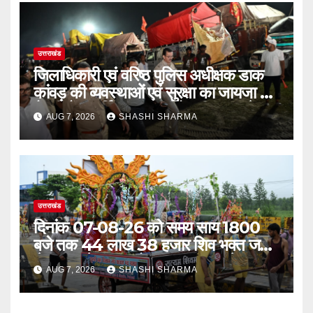
उत्तराखंड
जिलाधिकारी एवं वरिष्ठ पुलिस अधीक्षक डाक
कांवड़ की व्यवस्थाओं एवं सुरक्षा का जायजा लेने
बैरागी कैंप पार्किंग स्थल जीरो ग्राउंड पर देर
AUG 7, 2026
SHASHI SHARMA
रात्रि पहुंचे
उत्तराखंड
दिनांक 07-08-26 को समय साय 1800
बजे तक 44 लाख 38 हजार शिव भक्त जल
लेकर अपने गंतव्य को प्रस्थान कर चुके
AUG 7, 2026
SHASHI SHARMA