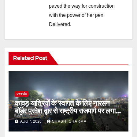
paved the way for construction
with the power of her pen.
Delivered.
Related Post
उत्तराखंड
कांवड़ यात्रियों के स्वागत के लिए नारसन
बॉर्डर प्रवेश द्वार से राष्ट्रीय राजमार्ग पर लगाई
गई रंगीन एलईडी लाइटें
AUG 7, 2026
SHASHI SHARMA