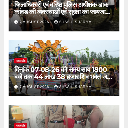
जिलाधिकारी एवं वरिष्ठ पुलिस अधीक्षक डाक
कांवड़ की व्यवस्थाओं एवं सुरक्षा का जायजा
लेने बैरागी कैंप पार्किंग स्थल जीरो ग्राउंड पर
7 AUGUST 2026
SHASHI SHARMA
देर रात्रि पहुंचे
उत्तराखंड
दिनांक 07-08-26 को समय साय 1800
बजे तक 44 लाख 38 हजार शिव भक्त जल
लेकर अपने गंतव्य को प्रस्थान कर चुके
7 AUGUST 2026
SHASHI SHARMA
उत्तराखंड