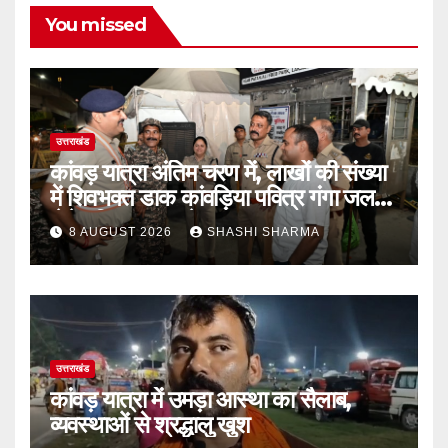
You missed
उत्तराखंड
कांवड़ यात्रा अंतिम चरण में, लाखों की संख्या
में शिवभक्त डाक कांवड़िया पवित्र गंगा जल
लेने हरिद्वार पहुंच रहे
8 AUGUST 2026
SHASHI SHARMA
उत्तराखंड
कांवड़ यात्रा में उमड़ा आस्था का सैलाब,
व्यवस्थाओं से श्रद्धालु खुश