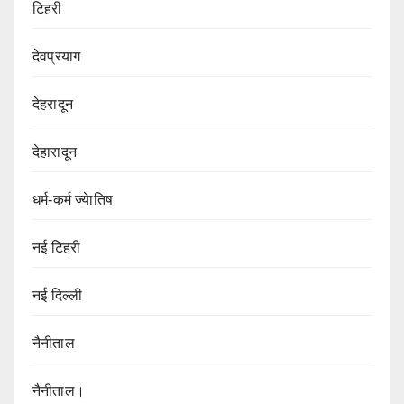
टिहरी
देवप्रयाग
देहरादून
देहारादून
धर्म-कर्म ज्येातिष
नई टिहरी
नई दिल्ली
नैनीताल
नैनीताल।