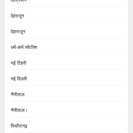
देवप्रयाग
देहरादून
देहारादून
धर्म-कर्म ज्येातिष
नई टिहरी
नई दिल्ली
नैनीताल
नैनीताल।
पिथौरागढ़