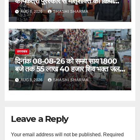
कार्यकत्री पुरस्कार से मातृशक्ति को किया
सम्मानित
AUG 8, 2026
SHASHI SHARMA
उत्तराखंड
दिनांक 08-08-26 को समय साय 1800
बजे तक 55 लाख 40 हजार शिव भक्त जल
लेकर अपने गंतव्य को प्रस्थान कर चुके
AUG 8, 2026
SHASHI SHARMA
Leave a Reply
Your email address will not be published.
Required