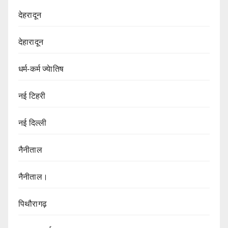
देहरादून
देहारादून
धर्म-कर्म ज्येातिष
नई टिहरी
नई दिल्ली
नैनीताल
नैनीताल।
पिथौरागढ़