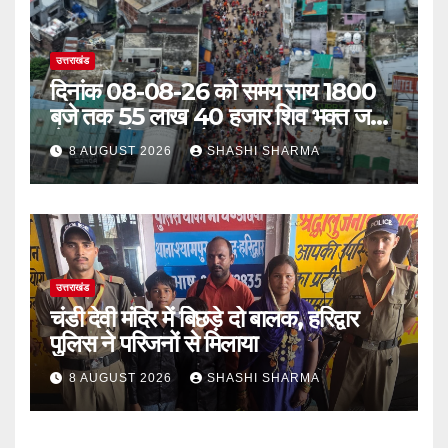
उत्तराखंड
दिनांक 08-08-26 को समय साय 1800
बजे तक 55 लाख 40 हजार शिव भक्त जल
लेकर अपने गंतव्य को प्रस्थान कर चुके
8 AUGUST 2026
SHASHI SHARMA
उत्तराखंड
चंडी देवी मंदिर में बिछड़े दो बालक, हरिद्वार
पुलिस ने परिजनों से मिलाया
8 AUGUST 2026
SHASHI SHARMA