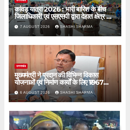
उत्तराखंड
कांवड़ यात्रा 2026 : भारी बारिश के बीच
जिलाधिकारी एवं एसएसपी द्वारा देहात क्षेत्र का
भ्रमण, सुरक्षा व्यवस्थाओं का लिया जायजा
7 AUGUST 2026
SHASHI SHARMA
उत्तराखंड
मुख्यमंत्री ने प्रदान की विभिन्न विकास
योजनाओं एवं निर्माण कार्यों के लिए ₹1967
करोड़ की वित्तीय स्वीकृति
6 AUGUST 2026
SHASHI SHARMA