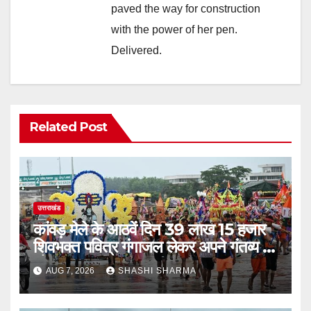
paved the way for construction
with the power of her pen.
Delivered.
Related Post
उत्तराखंड
कांवड़ मेले के आठवें दिन 39 लाख 15 हजार
शिवभक्त पवित्र गंगाजल लेकर अपने गंतव्य की
ओर हुए रवाना
AUG 7, 2026
SHASHI SHARMA