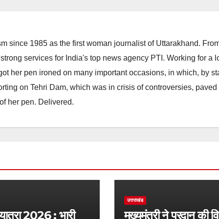
m since 1985 as the first woman journalist of Uttarakhand. Fro
strong services for India's top news agency PTI. Working for a 
he got her pen ironed on many important occasions, in which, by s
porting on Tehri Dam, which was in crisis of controversies, paved
of her pen. Delivered.
उत्तराखंड
 यात्रा 2026 : भारी
मुख्यमंत्री ने प्रदान की व