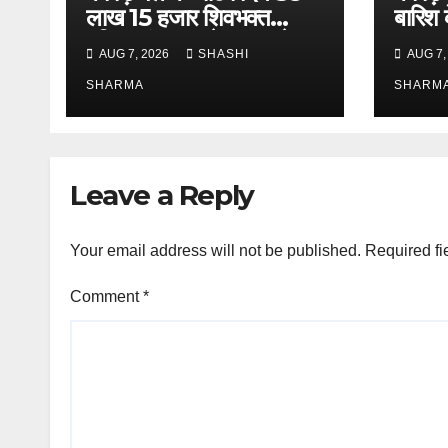
लाख 15 हजार शिवभक्त
बारिश 
पवित्र गंगाजल लेकर अपने
एसएसपी 
AUG 7, 2026
SHASHI
AUG 7,
गंतव्य की ओर हुए रवाना
भ्रमण, 
SHARMA
लिया 
SHARM
Leave a Reply
Your email address will not be published.
Required fi
Comment
*