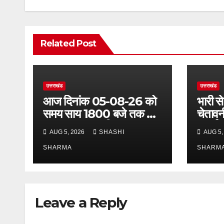
Related Post
उत्तराखंड
उत्तराखंड
आज दिनांक 05-08-26 को
भारी से
समय साय 1800 बजे तक 37
चेतावन
लाख 30 हजार शिव भक्त जल
अलर्ट,
AUG 5, 2026
SHASHI
AUG 5,
लेकर अपने गंतव्य को प्रस्थान
अलर्ट प
कर चुके
SHARMA
SHARM
Leave a Reply