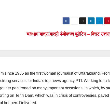
चारधाम यात्रा,यात्री पंजीकरण बुलेटिन – विराट उत्त
m since 1985 as the first woman journalist of Uttarakhand. Fro
strong services for India's top news agency PTI. Working for a 
he got her pen ironed on many important occasions, in which, by s
porting on Tehri Dam, which was in crisis of controversies, paved
of her pen. Delivered.